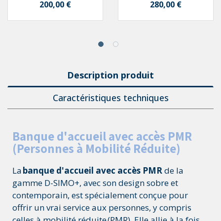
Prix
Prix
200,00 €
280,00 €
Description produit
Caractéristiques techniques
Banque d'accueil avec accès PMR
(Personnes à Mobilité Réduite)
La
banque d'accueil avec accès PMR
de la
gamme D-SIMO+, avec son design sobre et
contemporain, est spécialement conçue pour
offrir un vrai service aux personnes, y compris
celles à mobilité réduite (PMR). Elle allie à la fois