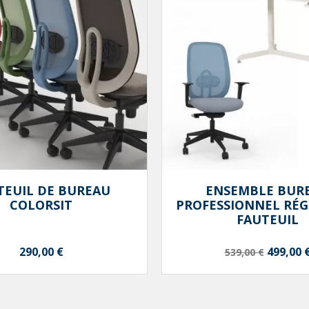
Aperçu rapide
Aperçu rapide


TEUIL DE BUREAU
ENSEMBLE BUR
COLORSIT
PROFESSIONNEL RÉG
FAUTEUIL
Prix
Prix de base
Prix
290,00 €
499,00 
539,00 €