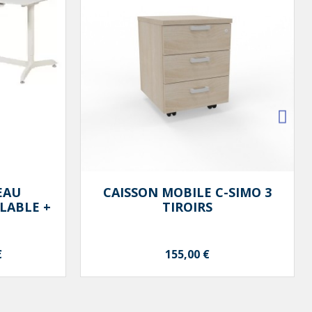
Aperçu rapide

EAU
CAISSON MOBILE C-SIMO 3
LABLE +
TIROIRS
Prix
€
155,00 €