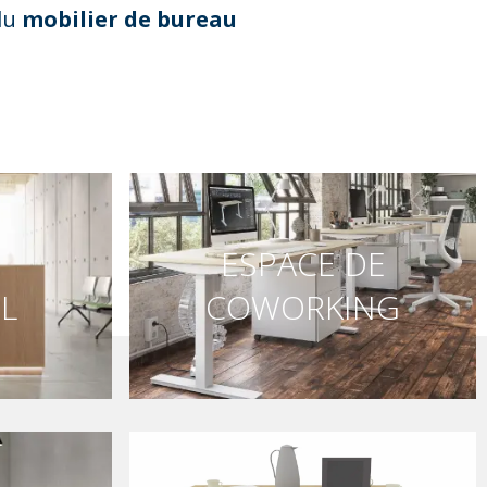
du
mobilier de bureau
ESPACE DE
L
COWORKING