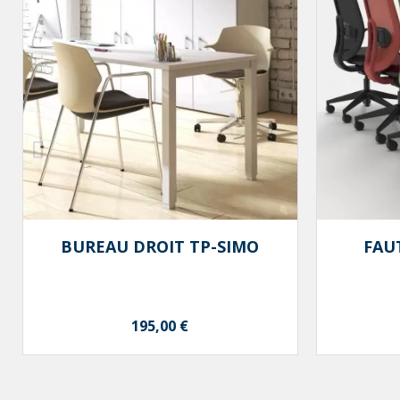
Aperçu rapide

BUREAU DROIT TP-SIMO
FAU
Prix
195,00 €