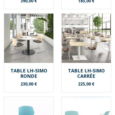
Prix
Prix
390,00 €
185,00 €
TABLE LH-SIMO
TABLE LH-SIMO
RONDE
CARRÉE
Prix
Prix
230,00 €
225,00 €