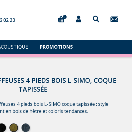
0
6 02 20
ACOUSTIQUE
PROMOTIONS
FEUSES 4 PIEDS BOIS L-SIMO, COQUE
TAPISSÉE
ffeuses 4 pieds bois L-SIMO coque tapissée : style
 en bois de hêtre et coloris tendances.
issu noir
tissu vert
tissu bleu