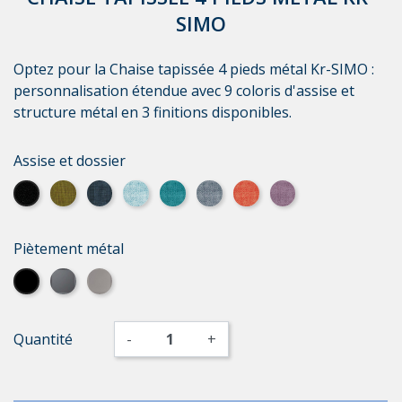
SIMO
Optez pour la Chaise tapissée 4 pieds métal Kr-SIMO :
personnalisation étendue avec 9 coloris d'assise et
structure métal en 3 finitions disponibles.
Assise et dossier
Tissu lava noir
Tissu only vert
Tissu only bleu
Tissu Tasmania bleu ciel
Tissu Tasmania bleu
Tissu Tasmania bleu gris
Tissu Tasmania orange
Tissu Tasmania vio
Piètement métal
Noir
Graphite
Argenté
Quantité
-
+