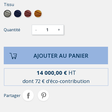
Tissu
Elégance gris moyen
Elégance bleu petrol
Elégance terracota
Elégance jaune cumin
Quantité
-
+
AJOUTER AU PANIER
14 000,00 €
HT
dont 72 € d'éco-contribution
Partager