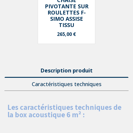
CHAISE
PIVOTANTE SUR
ROULETTES F-
SIMO ASSISE
TISSU
Prix
265,00 €
Description produit
Caractéristiques techniques
Les caractéristiques techniques de
la box acoustique 6 m² :​