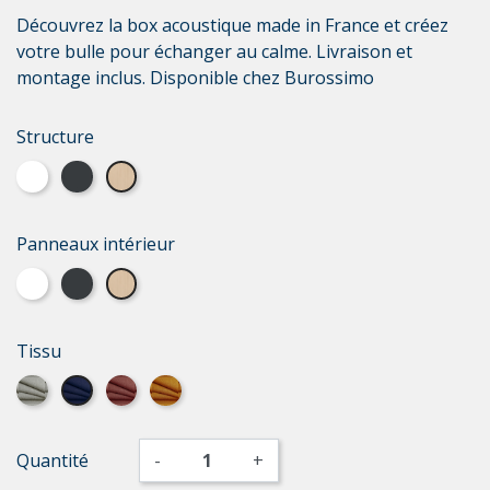
Découvrez la box acoustique made in France et créez
votre bulle pour échanger au calme. Livraison et
montage inclus. Disponible chez Burossimo
Structure
Laque blanche
Laque grise
Bois Vernis
Panneaux intérieur
Laque blanche
Laque grise
Bois Vernis
Tissu
Elégance gris moyen
Elégance bleu petrol
Elégance terracota
Elégance jaune cumin
Quantité
-
+