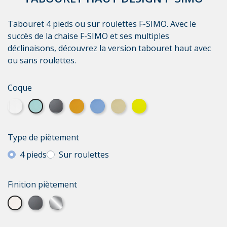
Tabouret 4 pieds ou sur roulettes F-SIMO. Avec le
succès de la chaise F-SIMO et ses multiples
déclinaisons, découvrez la version tabouret haut avec
ou sans roulettes.
Coque
Blanche
Bleu clair
Graphite
Orange
Bleu foncé
Marron
Jaune
Type de piètement
4 pieds
Sur roulettes
Finition piètement
Blanc
Graphite
Chromé