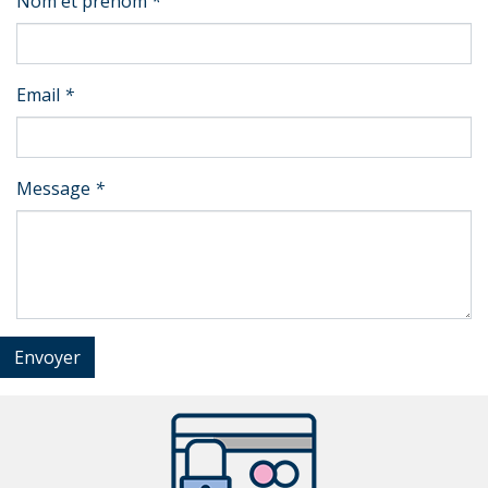
Nom et prénom
*
Email
*
Message
*
Envoyer