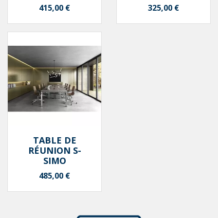
Prix
Prix
415,00 €
325,00 €
TABLE DE
RÉUNION S-
SIMO
Prix
485,00 €