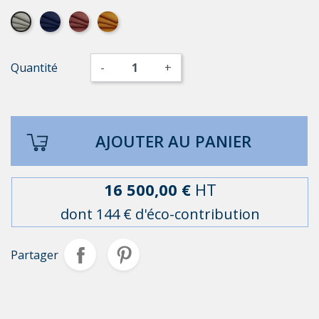
Elégance gris moyen
Elégance bleu petrol
Elégance terracota
Elégance jaune cumin
Quantité
-
+
AJOUTER AU PANIER
16 500,00 €
HT
dont 144 € d'éco-contribution
Partager